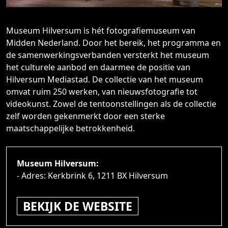
S
C
Museum Hilversum is hét fotografiemuseum van
O
Midden Nederland. Door het bereik, het programma en
N
de samenwerkingsverbanden versterkt het museum
T
het culturele aanbod en daarmee de positie van
A
Hilversum Mediastad. De collectie van het museum
C
omvat ruim 250 werken, van nieuwsfotografie tot
T
videokunst. Zowel de tentoonstellingen als de collectie
zelf worden gekenmerkt door een sterke
O
maatschappelijke betrokkenheid.
V
E
R
Museum Hilversum:
O
- Adres: Kerkbrink 6, 1211 BX Hilversum
N
S
BEKIJK DE WEBSITE